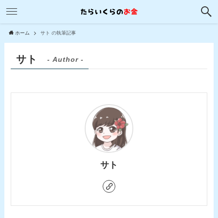
ホーム
サト の執筆記事
サト
- Author -
サト